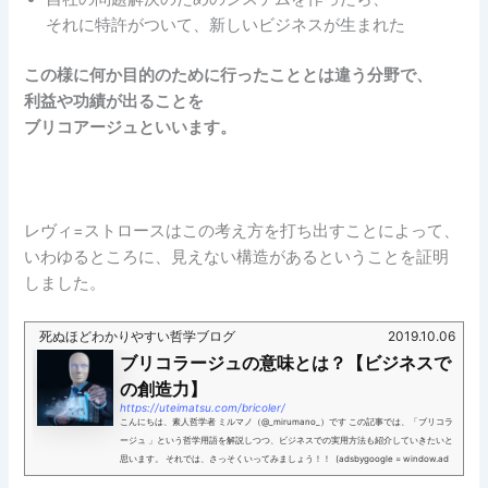
それに特許がついて、新しいビジネスが生まれた
この様に何か目的のために行ったこととは違う分野で、
利益や功績が出ることを
ブリコアージュといいます。
レヴィ=ストロースはこの考え方を打ち出すことによって、
いわゆるところに、見えない構造があるということを証明
しました。
死ぬほどわかりやすい哲学ブログ
2019.10.06
ブリコラージュの意味とは？【ビジネスで
の創造力】
https://uteimatsu.com/bricoler/
こんにちは、素人哲学者 ミルマノ（@_mirumano_）です この記事では、「ブリコラ
ージュ 」という哲学用語を解説しつつ、ビジネスでの実用方法も紹介していきたいと
思います。 それでは、さっそくいってみましょう！！ (adsbygoogle = window.ad
s...