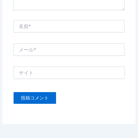
名
前
*
メ
ー
ル
*
サ
イ
ト