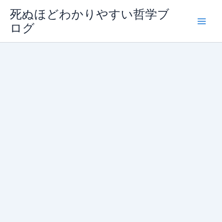
内
死ぬほどわかりやすい哲学ブ
容
ログ
を
ス
キ
ッ
プ