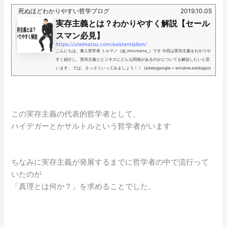
死ぬほどわかりやすい哲学ブログ
2019.10.05
実存主義とは？わかりやすく解説【セール
スマン必見】
https://uteimatsu.com/existentialism/
こんにちは、素人哲学者 ミルマノ（@_mirumano_）です 今回は実存主義をわかりや
すく紹介し、実存主義とビジネスにどんな関係があるのかについても解説したいと思
います。 では、さっそくいってみましょう！！ (adsbygoogle = window.adsbygoo
gle || ).push({}...
この実存主義の代表的哲学者として、
ハイデガーとかサルトルという哲学者がいます
ちなみに実存主義が発展するまでに哲学者の中で流行って
いたのが
「真理とは何か？」を求めることでした。