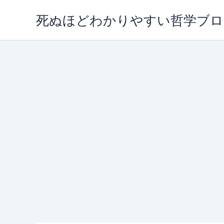
内
死ぬほどわかりやすい哲学ブロ
容
を
ス
キ
ッ
プ