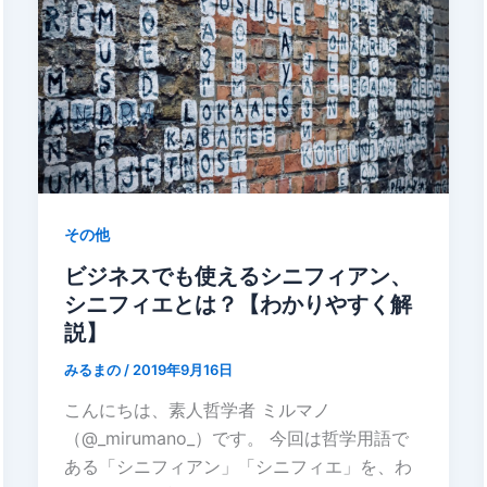
その他
ビジネスでも使えるシニフィアン、
シニフィエとは？【わかりやすく解
説】
みるまの
/
2019年9月16日
こんにちは、素人哲学者 ミルマノ
（@_mirumano_）です。 今回は哲学用語で
ある「シニフィアン」「シニフィエ」を、わ