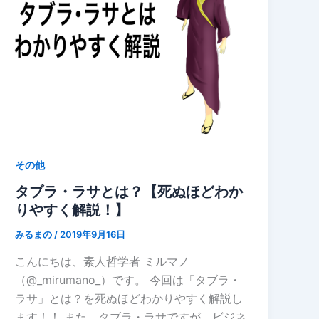
その他
タブラ・ラサとは？【死ぬほどわか
りやすく解説！】
みるまの
/
2019年9月16日
こんにちは、素人哲学者 ミルマノ
（@_mirumano_）です。 今回は「タブラ・
ラサ」とは？を死ぬほどわかりやすく解説し
ます！！ また、タブラ・ラサですが、ビジネ