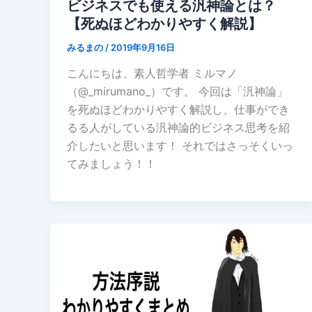
ビジネスでも使える汎神論とは？
【死ぬほどわかりやすく解説】
みるまの
/
2019年9月16日
こんにちは、素人哲学者 ミルマノ
（@_mirumano_）です。 今回は「汎神論」
を死ぬほどわかりやすく解説し、仕事ができ
るる人がしている汎神論的ビジネス思考を紹
介したいと思います！ それではさっそくいっ
てみましょう！！