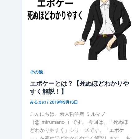
その他
エポケーとは？【死ぬほどわかりや
すく解説！】
みるまの
/
2019年9月16日
こんにちは、素人哲学者 ミルマノ
（@_mirumano_）です。 今回は、「死ぬほ
どわかりやすく」シリーズです。「エポケ
ー」を死ぬほどわかりやすく解説します。 あ