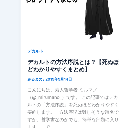
デカルト
デカルトの方法序説とは？【死ぬほ
どわかりやすくまとめ】
みるまの
/
2019年9月14日
こんにちは、素人哲学者 ミルマノ
（@_mirumano_）です。 この記事ではデカ
ルトの「方法序説」を死ぬほどわかりやすく
要約します。 方法序説は難しそうな題名で
すが、哲学書なのかでも、簡単な部類に入り
ます。 で