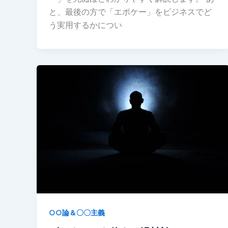
と、最後の方で「エポケー」をビジネスでど
う実用するかについ
○○論＆〇〇主義