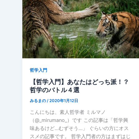
哲学入門
【哲学入門】あなたはどっち派！？
哲学のバトル４選
みるまの
/
2020年1月12日
こんにちは、素人哲学者 ミルマノ
（@_mirumano_）です この記事は「哲学興
味あるけど…むずそう…」 ぐらいの方にオス
スメの記事です。 哲学入門者の方はまずはじ