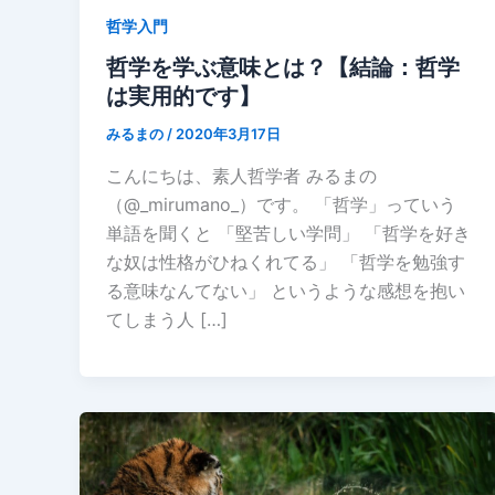
哲学入門
哲学を学ぶ意味とは？【結論：哲学
は実用的です】
みるまの
/
2020年3月17日
こんにちは、素人哲学者 みるまの
（@_mirumano_）です。 「哲学」っていう
単語を聞くと 「堅苦しい学問」 「哲学を好き
な奴は性格がひねくれてる」 「哲学を勉強す
る意味なんてない」 というような感想を抱い
てしまう人 […]