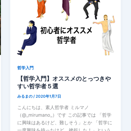
哲学入門
【哲学入門】オススメのとっつきや
すい哲学者５選
みるまの
/
2020年1月7日
こんにちは、素人哲学者 ミルマノ
（@_mirumano_）です この記事では 「哲学
に興味はあるけど、難しそう」とか 「哲学に
一度興味を持ったけど、挫折した！」という