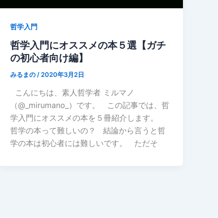
哲学入門
哲学入門にオススメの本５選【ガチ
の初心者向け編】
みるまの
/
2020年3月2日
こんにちは、素人哲学者 ミルマノ
（@_mirumano_）です。 この記事では、哲
学入門にオススメの本を５冊紹介します。
哲学の本って難しいの？ 結論から言うと哲
学の本は初心者には難しいです。 ただそ