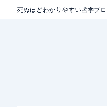
内
死ぬほどわかりやすい哲学ブロ
容
を
ス
キ
ッ
プ