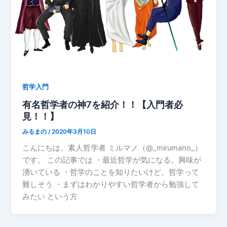
哲学入門
有名哲学者の神7を紹介！！【入門者必
見！！】
みるまの
/
2020年3月10日
こんにちは、素人哲学者 ミルマノ（@_mirumano_）
です。 この記事では ・最近哲学が気になる。興味が
湧いている ・哲学のことを知りたいけど、哲学って
難しそう ・まずはわかりやすい哲学者から勉強して
みたい という方