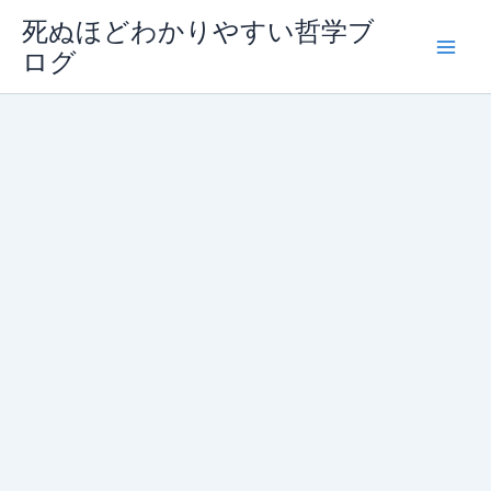
内
死ぬほどわかりやすい哲学ブ
容
ログ
を
ス
キ
ッ
プ