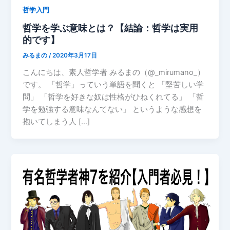
哲学入門
哲学を学ぶ意味とは？【結論：哲学は実用
的です】
みるまの
/
2020年3月17日
こんにちは、素人哲学者 みるまの（@_mirumano_）
です。 「哲学」っていう単語を聞くと 「堅苦しい学
問」 「哲学を好きな奴は性格がひねくれてる」 「哲
学を勉強する意味なんてない」 というような感想を
抱いてしまう人 […]