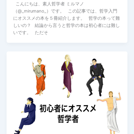
こんにちは、素人哲学者 ミルマノ
（@_mirumano_）です。 この記事では、哲学入門
にオススメの本を５冊紹介します。 哲学の本って難
しいの？ 結論から言うと哲学の本は初心者には難し
いです。 ただそ