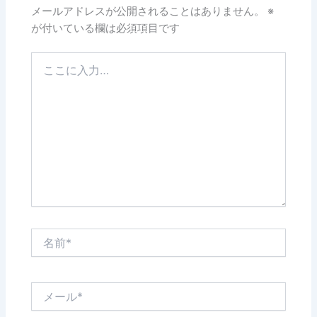
メールアドレスが公開されることはありません。
※
が付いている欄は必須項目です
こ
こ
に
入
力…
名
前
*
メ
ー
ル