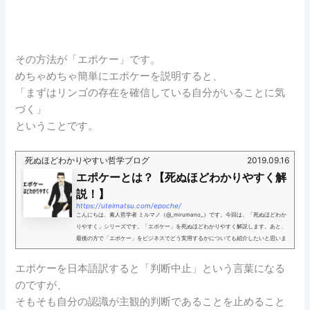
その方法が「エポケー」です。
めちゃめちゃ簡単にエポケーを説明すると、
「まずはリンゴの存在を確信している自分がいることに気
づく」
ということです。
死ぬほどわかりやすい哲学ブログ
2019.09.16
エポケーとは？【死ぬほどわかりやすく解
説！】
https://uteimatsu.com/epoche/
こんにちは、素人哲学者 ミルマノ（@_mirumano_）です。今回は、「死ぬほどわか
りやすく」シリーズです。「エポケー」を死ぬほどわかりやすく解説します。あと、
最後の方で「エポケー」をビジネスでどう実用するかについても紹介したいと思いま
す！！それでは、さっ...
エポケーを日本語訳すると「判断中止」という言葉になる
のですが、
そもそも自分の認識が主観的判断であることを止めること