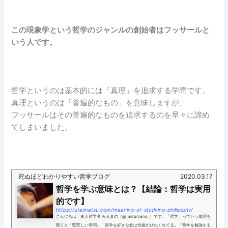
この現象学という哲学のジャンルの創始者はフッサールと
いう人です。
哲学というのは基本的には「真理」を追求する学問です。
真理というのは「普遍的なもの」を意味しますが、
フッサールはその普遍的なものを追求するのを早々に諦め
てしまいました。
死ぬほどわかりやすい哲学ブログ
2020.03.17
哲学を学ぶ意味とは？【結論：哲学は実用
的です】
https://uteimatsu.com/meaning-of-studying-philisophy/
こんにちは、素人哲学者 みるまの（@_mirumano_）です。「哲学」っていう単語を
聞くと「堅苦しい学問」「哲学を好きな奴は性格がひねくれてる」「哲学を勉強する