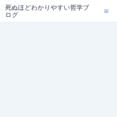
内
死ぬほどわかりやすい哲学ブ
容
ログ
を
ス
キ
ッ
プ