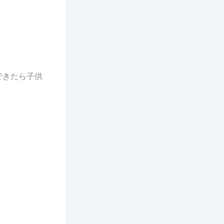
できたら子供
。