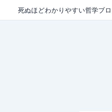
内
死ぬほどわかりやすい哲学ブロ
容
を
ス
キ
ッ
プ