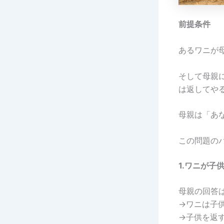
前提条件
あるワニが
そして母親
は返してや
母親は「あ
この問題の
1.ワニが子
母親の回答
→ワニは子
→子供を返