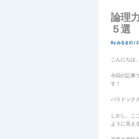
論理
５選
By
みるまの
/
こんにちは
今回の記事
す！
パラドック
しかし、こ
ように見え