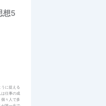
思想5
ように捉える
人は仕事の成
、個々人で多
とが第一歩で