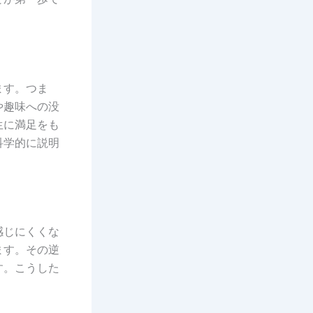
ます。つま
や趣味への没
生に満足をも
科学的に説明
感じにくくな
ます。その逆
す。こうした