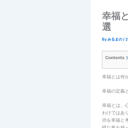
幸福
選
By
みるまの
/
Contents
[
幸福とは何
幸福の定義
幸福とは、
わけではあ
功を幸福と
様な形を持