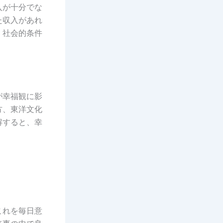
入が十分でな
た収入があれ
、社会的条件
が幸福観に影
方、東洋文化
解すると、幸
これを毎日意