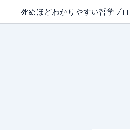
内
死ぬほどわかりやすい哲学ブロ
容
を
ス
キ
ッ
プ