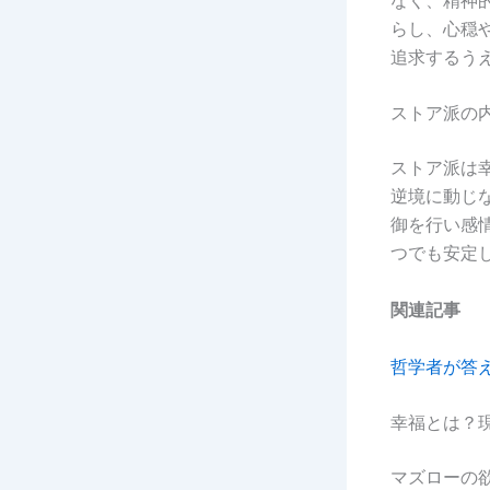
らし、心穏
追求するう
ストア派の
ストア派は
逆境に動じ
御を行い感
つでも安定
関連記事
哲学者が答
幸福とは？
マズローの