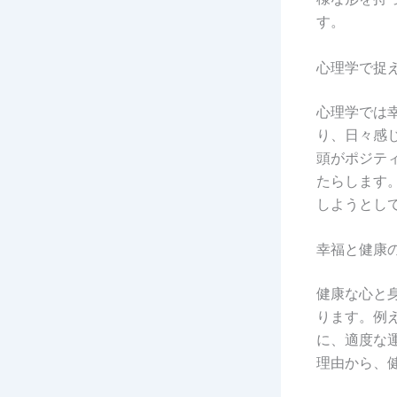
す。
心理学で捉
心理学では
り、日々感
頭がポジテ
たらします
しようとし
幸福と健康
健康な心と
ります。例
に、適度な
理由から、