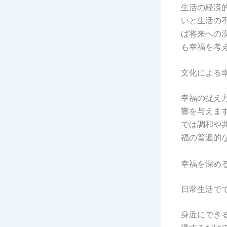
生活の経済
いと生活の
ば将来への
も幸福を考
文化による
幸福の捉え
響を与えま
では調和や
福の普遍的
幸福を深め
日常生活で
身近にでき