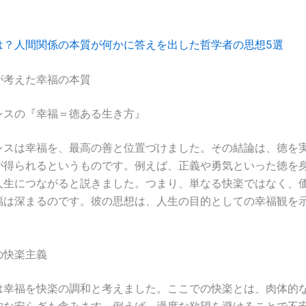
は？人間関係の本質が何かに答えを出した哲学者の思想5選
が考えた幸福の本質
レスの『幸福＝徳ある生き方』
レスは幸福を、最高の善と位置づけました。その結論は、徳を
が得られるというものです。例えば、正義や勇気といった徳を
人生につながると説きました。つまり、単なる快楽ではなく、
福は深まるのです。彼の思想は、人生の目的としての幸福観を
の快楽主義
は幸福を快楽の調和と考えました。ここでの快楽とは、肉体的
的な安らぎも含みます。例えば、過度な欲望を避けることで不