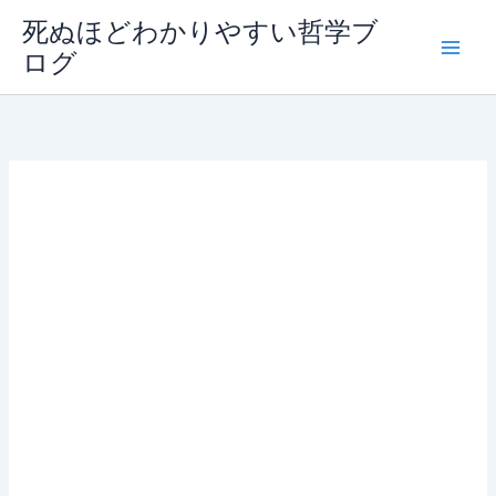
内
死ぬほどわかりやすい哲学ブ
容
ログ
を
ス
キ
ッ
プ