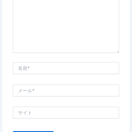
に
入
力…
名
前
*
メ
ー
ル
*
サ
イ
ト