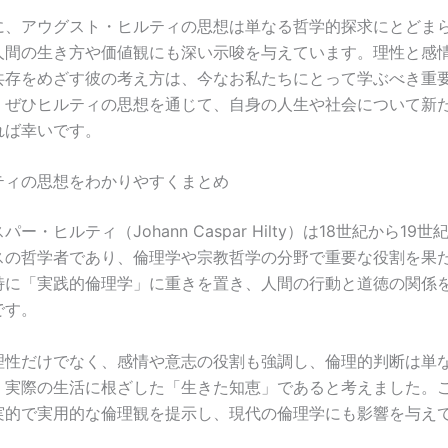
に、アウグスト・ヒルティの思想は単なる哲学的探求にとどま
人間の生き方や価値観にも深い示唆を与えています。理性と感
共存をめざす彼の考え方は、今なお私たちにとって学ぶべき重
。ぜひヒルティの思想を通じて、自身の人生や社会について新
れば幸いです。
ティの思想をわかりやすくまとめ
ー・ヒルティ（Johann Caspar Hilty）は18世紀から19
スの哲学者であり、倫理学や宗教哲学の分野で重要な役割を果
特に「実践的倫理学」に重きを置き、人間の行動と道徳の関係
です。
理性だけでなく、感情や意志の役割も強調し、倫理的判断は単
、実際の生活に根ざした「生きた知恵」であると考えました。
実的で実用的な倫理観を提示し、現代の倫理学にも影響を与え