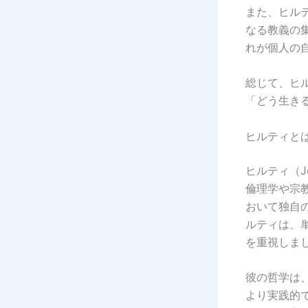
また、ヒル
なる教義の
れが個人の
総じて、ヒ
「どう生き
ヒルティと
ヒルティ（Jo
倫理学や宗
おいて独自
ルティは、
を重視しま
彼の哲学は
より実践的