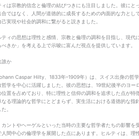
ティは宗教的信念と倫理の結びつきにも注目しました。彼にと
集合ではなく、人間が道徳的に成長するための内面的な力とし
自己実現や社会的調和に繋がると説きました。
ルティの思想は理性と感情、宗教と倫理の調和を目指し、現代
るべきか」を考える上で示唆に富んだ視点を提供しています。
は誰か
hann Caspar Hilty、1833年–1909年）は、スイス出身の
教哲学を中心に活躍しました。彼の思想は、19世紀後半のヨー
の位置を占めており、特に理性と信仰の調和を追求した点が特
単なる理論的な哲学にとどまらず、実生活における道徳的な指
した。
、カントやヘーゲルといった当時の主要な哲学者たちの影響を
で人間中心の倫理学を展開した点にあります。ヒルティは、理