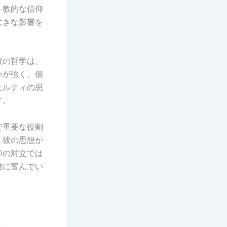
ト教的な信仰
大きな影響を
彼の哲学は、
いが強く、個
ヒルティの思
す。
で重要な役割
、彼の思想が
仰の対立では
唆に富んでい