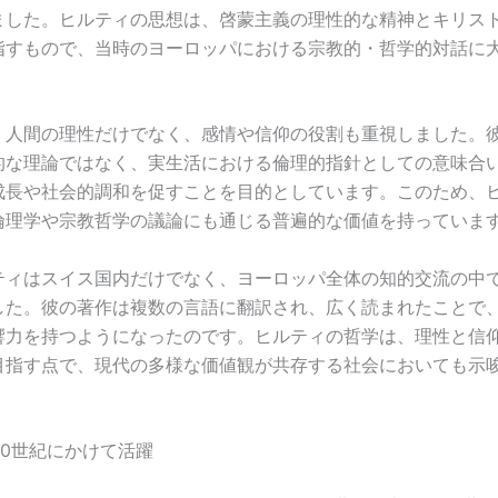
ました。ヒルティの思想は、啓蒙主義の理性的な精神とキリス
指すもので、当時のヨーロッパにおける宗教的・哲学的対話に
。
、人間の理性だけでなく、感情や信仰の役割も重視しました。
的な理論ではなく、実生活における倫理的指針としての意味合
成長や社会的調和を促すことを目的としています。このため、
倫理学や宗教哲学の議論にも通じる普遍的な価値を持っていま
ティはスイス国内だけでなく、ヨーロッパ全体の知的交流の中
した。彼の著作は複数の言語に翻訳され、広く読まれたことで
響力を持つようになったのです。ヒルティの哲学は、理性と信
目指す点で、現代の多様な価値観が共存する社会においても示
20世紀にかけて活躍