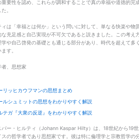
の重要性を認め、これらが調和することで真の幸福や道徳的完
した。
ティは「幸福とは何か」という問いに対して、単なる快楽や物
的な充足感と自己実現が不可欠であると説きました。この考え
理学や自己啓発の基礎とも通じる部分があり、時代を超えて多
います。
学者、思想家
ーリッヒカウフマンの思想まとめ
ールシュミットの思想をわかりやすく解説
ルテガ『大衆の反逆』をわかりやすく解説
ー・ヒルティ（Johann Kaspar Hilty）は、18世紀から1
イスの哲学者であり思想家です。彼は特に倫理学と宗教哲学の