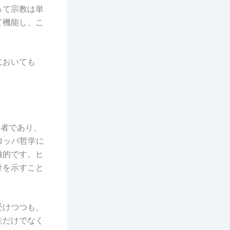
って宗教は単
て機能し、こ
においても
哲学者であり、
ロッパ哲学に
徴的です。ヒ
針を示すこと
受けつつも、
性だけでなく