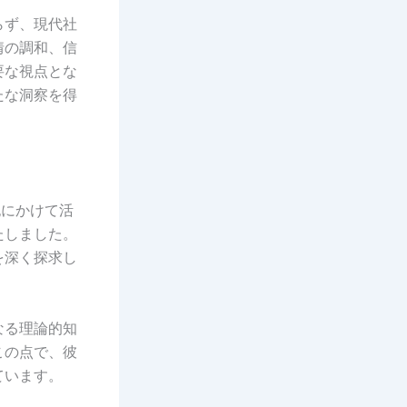
らず、現代社
情の調和、信
要な視点とな
たな洞察を得
世紀にかけて活
たしました。
を深く探求し
なる理論的知
この点で、彼
ています。