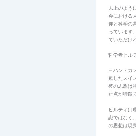
以上のよう
会における
仰と科学の
っています
ていただけ
哲学者ヒル
ヨハン・カスパ
躍したスイ
彼の思想は
た点が特徴
ヒルティは
識ではなく
の思想は現