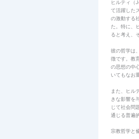
ヒルティ（Joh
て活躍した
の激動する
た。特に、
ると考え、
彼の哲学は
徴です。教
の思想の中
いてもなお
また、ヒル
きな影響を
じて社会問
通じる普遍
宗教哲学と