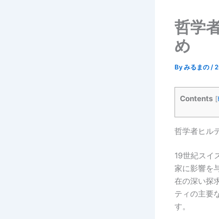
哲学
め
By
みるまの
/
Contents
[
哲学者ヒル
19世紀ス
家に影響を
在の深い探
ティの主要
す。