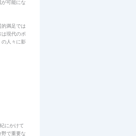
成が可能にな
質的満足では
方は現代のポ
くの人々に影
9世紀にかけて
分野で重要な