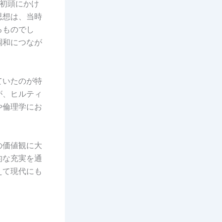
0世紀初頭にかけ
思想は、当時
るものでし
調和につなが
ていたのが特
が、ヒルティ
や倫理学にお
の価値観に大
的な充実を通
えて現代にも