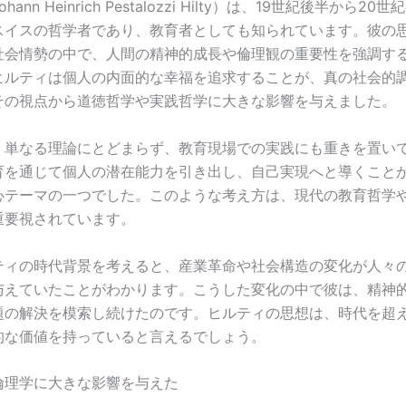
ann Heinrich Pestalozzi Hilty）は、19世紀後半から2
スイスの哲学者であり、教育者としても知られています。彼の
社会情勢の中で、人間の精神的成長や倫理観の重要性を強調す
ヒルティは個人の内面的な幸福を追求することが、真の社会的
その視点から道徳哲学や実践哲学に大きな影響を与えました。
、単なる理論にとどまらず、教育現場での実践にも重きを置い
育を通じて個人の潜在能力を引き出し、自己実現へと導くこと
心テーマの一つでした。このような考え方は、現代の教育哲学
重要視されています。
ティの時代背景を考えると、産業革命や社会構造の変化が人々
与えていたことがわかります。こうした変化の中で彼は、精神
題の解決を模索し続けたのです。ヒルティの思想は、時代を超
的な価値を持っていると言えるでしょう。
倫理学に大きな影響を与えた