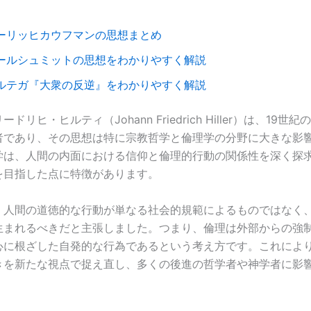
ーリッヒカウフマンの思想まとめ
ールシュミットの思想をわかりやすく解説
ルテガ『大衆の反逆』をわかりやすく解説
ドリヒ・ヒルティ（Johann Friedrich Hiller）は、19世
者であり、その思想は特に宗教哲学と倫理学の分野に大きな影
学は、人間の内面における信仰と倫理的行動の関係性を深く探
を目指した点に特徴があります。
、人間の道徳的な行動が単なる社会的規範によるものではなく
生まれるべきだと主張しました。つまり、倫理は外部からの強
心に根ざした自発的な行為であるという考え方です。これによ
きを新たな視点で捉え直し、多くの後進の哲学者や神学者に影