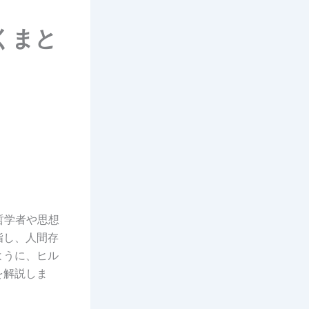
くまと
哲学者や思想
指し、人間存
ように、ヒル
を解説しま