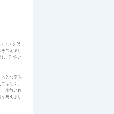
紀のスイスを代
響を与えまし
求し、理性と
、内的な宗教
制ではなく、
り、宗教と倫
響を与えまし