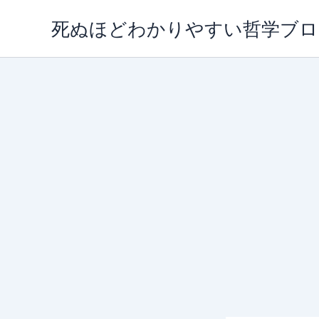
内
死ぬほどわかりやすい哲学ブロ
容
を
ス
キ
ッ
プ